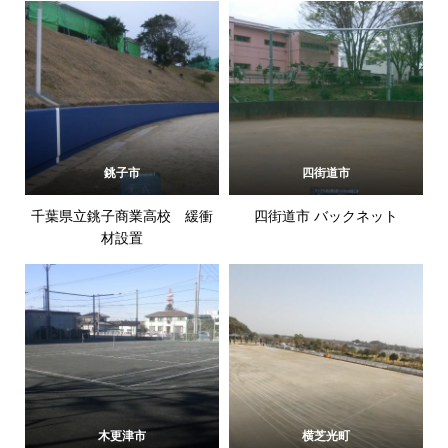
銚子市
四街道市
千葉県立銚子商業高校 緩衝
四街道市 バックネット
材設置
木更津市
横芝光町